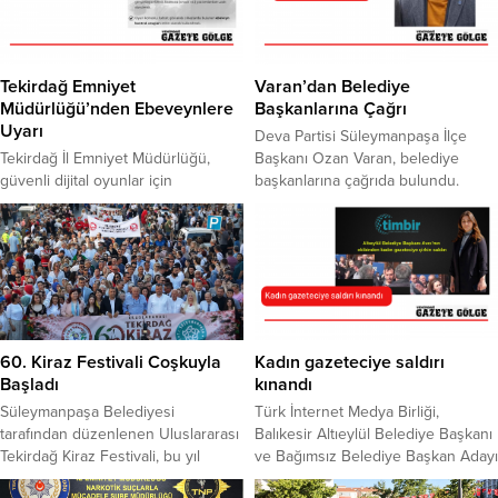
Tekirdağ Emniyet
Varan’dan Belediye
Müdürlüğü’nden Ebeveynlere
Başkanlarına Çağrı
Uyarı
Deva Partisi Süleymanpaşa İlçe
Tekirdağ İl Emniyet Müdürlüğü,
Başkanı Ozan Varan, belediye
güvenli dijital oyunlar için
başkanlarına çağrıda bulundu.
ebeveynleri uyardı.Yaygın olarak
Tekirdağ için ortak akılla hareket
kullanılan çevrim içi oyun
edilmesi gerektiğini söyleyen
mecralarının çocuklara eğlenceli bir
Varan, yapmış oldukları tüm
sosyal ortam sunarken, siber
çalışmaları belediyeler ile
zorbalık, dolandırıcılık,
paylaşmaya hazır olduklarını
müstehcenlik ve kişisel veri ihlali
kaydetti. Seçim sürecinde birçok
gibi güvenlik risklerini de
adayın projelerini ve vaatlerini
bünyesinde barındırdığına dikkat
dinlediklerini belirten Varan,
60. Kiraz Festivali Coşkuyla
Kadın gazeteciye saldırı
çekilirken, çocukların güvende
verilen vaatlerin neredeyse hepsi ,
Başladı
kınandı
olması için anne-babaların dikkat
bir önceki belediyenin mali
​Süleymanpaşa Belediyesi
Türk İnternet Medya Birliği,
etmesi gereken konulara ilişkin
tablosu...
tarafından düzenlenen Uluslararası
Balıkesir Altıeylül Belediye Başkanı
bilgilendirmede bulunuldu....
Tekirdağ Kiraz Festivali, bu yıl
ve Bağımsız Belediye Başkan Adayı
60’ıncı kez kapılarını açtı. Festivalin
Hasan Avcı’nın ekibinde yer