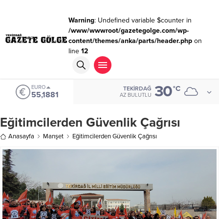
Warning
: Undefined variable $counter in
/www/wwwroot/gazetegolge.com/wp-
content/themes/anka/parts/header.php
on
line
12
30
EURO
°C
TEKIRDAĞ
55,1881
AZ BULUTLU
Eğitimcilerden Güvenlik Çağrısı
Anasayfa
Manşet
Eğitimcilerden Güvenlik Çağrısı