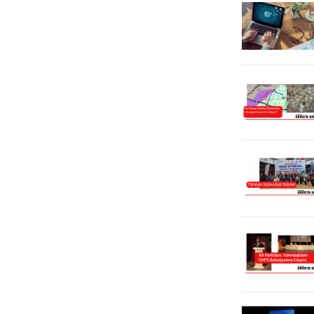
meydanlara gelen vatandaşlar, milli
maç...