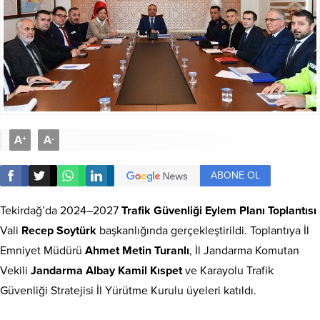
A
A
+
-
ABONE OL
Tekirdağ’da 2024–2027
Trafik Güvenliği Eylem Planı Toplantısı
Vali
Recep Soytürk
başkanlığında gerçekleştirildi. Toplantıya İl
Emniyet Müdürü
Ahmet Metin Turanlı
, İl Jandarma Komutan
Vekili
Jandarma Albay Kamil Kıspet
ve Karayolu Trafik
Güvenliği Stratejisi İl Yürütme Kurulu üyeleri katıldı.