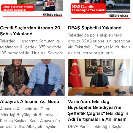
Çeşitli Suçlardan Aranan 20
DEAŞ Şüphelisi Yakalandı
Şahıs Yakalandı
Tekirdağ’da polis ekipleri terör
Tekirdağ İl Jandarma Komutanlığı
örgütü DEAŞ şüphelisini gözaltına
tarafından 11 ilçedeki 375 noktada
aldı.Tekirdağ İl Emniyet Müdürlüğü
105 personel ile “Huzurlu Sokaklar
ekipleri, terör örgütünün
ve Narkotik Suçları Uygulaması”
faaliyetlerinin önlenmesi yönelik
gerçekleştirildi. Uygulamada,
çalışmalarına devam ediyor. Polis
aranan 20 şahıs yakalandı.
ekipleri, DEAŞ terör örgütü
Gerçekleştirilen uygulamada 72
içerisinde faaliyette bulunduğu
metruk bina, 56 park, 129 sokak,
tespit edilen Z.E.E’nin Çorlu’da
790 araç,220 şüpheli şahıs kontrol
yaşadığını tespit etti. Örgüt
edildi.2762 şahsın UYAP sorgusu
üyesinin evinde yapılan aramada 6
yapıldı. Uygulama sonucunda 2 kişi
adet cep telefonu, bir tabanca ile
Albayrak Ailesinin Acı Günü
Varan’dan Tekirdağ
“Alkol veya Uyuşturucu...
örgüte ait...
Büyükşehir Belediyesi’ne
Albayrak Ailesinin Acı Günü
Şeffaflık Çağrısı:“Tekirdağ’ın
Tekirdağ Büyükşehir Belediyesi
Adı Tartışmalarla Anılmasın”
Kurucu Başkanı Kadir Albayrak’ın
annesi Nefise Albayrak hayatını
DEVA Partisi Tekirdağ İl Başkanı
kaybetti. ​ ​Aile tarafından yapılan
Ozan Varan, Tekirdağ Büyükşehir