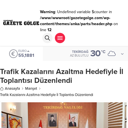
Warning
: Undefined variable $counter in
/www/wwwroot/gazetegolge.com/wp-
content/themes/anka/parts/header.php
on
line
12
30
EURO
°C
TEKIRDAĞ
55,1881
AZ BULUTLU
Trafik Kazalarını Azaltma Hedefiyle İl
Toplantısı Düzenlendi
Anasayfa
Manşet
Trafik Kazalarını Azaltma Hedefiyle İl Toplantısı Düzenlendi