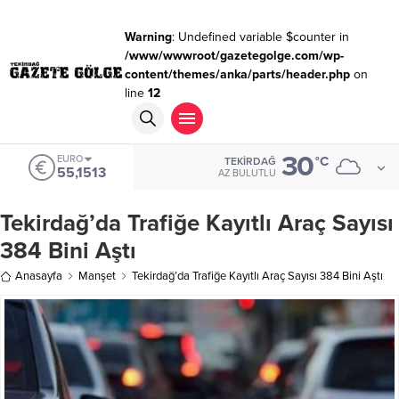
Warning
: Undefined variable $counter in
/www/wwwroot/gazetegolge.com/wp-
content/themes/anka/parts/header.php
on
line
12
30
EURO
°C
TEKIRDAĞ
55,1513
AZ BULUTLU
Tekirdağ’da Trafiğe Kayıtlı Araç Sayısı
384 Bini Aştı
Anasayfa
Manşet
Tekirdağ’da Trafiğe Kayıtlı Araç Sayısı 384 Bini Aştı