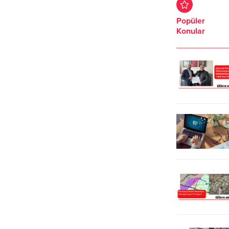
bir etkinliğe imza attı. Tekirdağ
konseptiyle Ladenium AVM’nin
Motosiklet Derneği (TEMOD)
inşaatına başlandı. Ladin İnşaat
Popüler
öncülüğünde gerçekleştirilen
tarafından hayata geçirilen proje,
Konular
“Bayrağa Saygı Sürüşü”ne yaklaşık
modern mimarisi ve farklı
300 motosikletli katıldı. Şehir
konseptiyle kente prestij
merkezindeki yat limanında bir
kazandıracak. Tekirdağ’ın
araya gelen grup, motosikletlerini
Süleymanpaşa ilçesinde, AFAD
Türk bayraklarıyla donatarak polis
yolu üzerinde yapımına başlanan
eşliğinde konvoy hâlinde Valilik
Ladenium AVM, bölgenin en iddialı
binasına kadar ilerledi. Sürüş
projelerinden biri olarak dikkat
sırasında...
çekiyor....