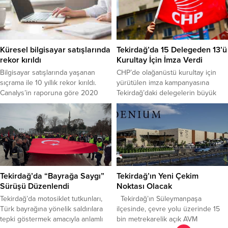
başlıkta topladığı sendromlardan
düzenlemenin yer aldığını açıkladı.
yoğun bakım sonrası sendromu
Muş getirilen döviz ve altından
(PICS); hastane yatan ve yoğun
vergi alınmayacağını belirterek,
bakıma alınan corona virüs
“Yurt içinde de döviz, altını
hastalarında, daha sonra ortaya
bulunanları, bunların resmi deftere
Küresel bilgisayar satışlarında
Tekirdağ’da 15 Delegeden 13’ü
çıkan rahatsızlıkları içeriyor. Bu
kaydedilmesi durumunda yine
rekor kırıldı
Kurultay İçin İmza Verdi
kişiler, çok uzun...
vergi aranmayacaktır. Süresini de
Bilgisayar satışlarında yaşanan
CHP’de olağanüstü kurultay için
30 Haziran 2020’ye kadar...
sıçrama ile 10 yıllık rekor kırıldı.
yürütülen imza kampanyasına
Canalys’in raporuna göre 2020
Tekirdağ’daki delegelerin büyük
yılının üçüncü çeyreğinde kişisel
çoğunluğu destek verdi.
bilgisayar satışları, bir önceki yılın
Cumhuriyet Halk Partisi’nde (CHP)
aynı dönemine kıyasla %13 artarak
olağanüstü kurultay çağrıları
79,2 milyon adet olarak gerçekleşti.
kapsamında yürütülen imza
Bu sayı, 2010 yılından itibaren
kampanyasında, Tekirdağ’ın 15
herhangi bir üçüncü çeyrekte
kurultay delegesinden 13’ünün
gerçekleşen en yüksek satış
imza verdiği, Tekirdağ Büyükşehir
anlamına geliyor. Bu alanda lider...
Belediyesi Kurucu Başkanı Kadir
Tekirdağ’da “Bayrağa Saygı”
Tekirdağ’ın Yeni Çekim
Albayrak ile geçmiş dönem Malkara
Sürüşü Düzenlendi
Noktası Olacak
Belediye Başkanı Ulaş Yurdakul’un
Tekirdağ’da motosiklet tutkunları,
Tekirdağ’ın Süleymanpaşa
ise imza vermediği kaydedildi....
Türk bayrağına yönelik saldırılara
ilçesinde, çevre yolu üzerinde 15
tepki göstermek amacıyla anlamlı
bin metrekarelik açık AVM