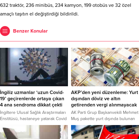
632 traktör, 236 minibüs, 234 kamyon, 199 otobüs ve 32 özel
amaçlı taşıtın el değiştirdiği bildirildi.
Benzer Konular
İngiliz uzmanlar ‘uzun Covid-
AKP’den yeni düzenleme: Yurt
19’ geçirenlerde ortaya çıkan
dışından döviz ve altın
4 ana sendroma dikkat çekti
getirenden vergi alınmayacak
İngiltere Ulusal Sağlık Araştırmaları
AK Parti Grup Başkanvekili Mehmet
Enstitüsü, hastaneye yatarak Covid
Muş pakette yurt dışında bulunan
tedavisi uygulanan kişilerde uzun
döviz, altın gibi mevduatların
süren veya kalıcı hasarlar ortaya
Türkiye’ye getirilmesinde vergi
çıktığını tespit etti. Uzmanların 4
alınmayacağına ilişkin