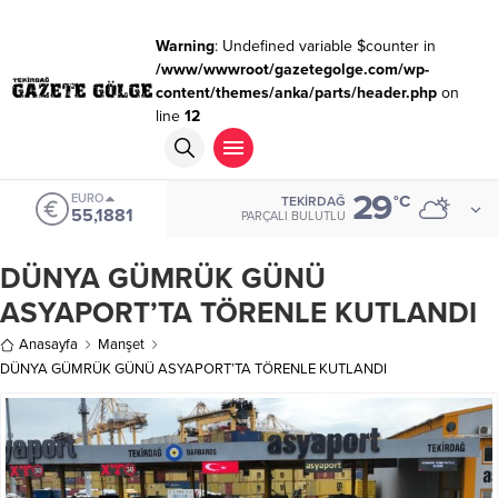
Warning
: Undefined variable $counter in
/www/wwwroot/gazetegolge.com/wp-
content/themes/anka/parts/header.php
on
line
12
29
EURO
°C
TEKIRDAĞ
55,1881
PARÇALI BULUTLU
DÜNYA GÜMRÜK GÜNÜ
ASYAPORT’TA TÖRENLE KUTLANDI
Anasayfa
Manşet
DÜNYA GÜMRÜK GÜNÜ ASYAPORT’TA TÖRENLE KUTLANDI