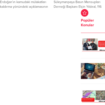
yakalanarak gözaltına alındı. 41
Erdoğan’ın kamudaki mülakatları
Süleymanpaşa Basın Mensupları
şahıs ise...
kaldırma yönündeki açıklamasının
Derneği Başkanı Elçin Yıldıral, 116
ardından, Milli Eğitim Bakanı Yusuf
yıldır baskılara ve sansüre karşı
Tekin’in öğretmen alımlarında
mücadelenin devam ettiğini
Popüler
mülakatın yüzde 50 oranında etkili
vurgulayarak, “Haber alma hakkını
Konular
olacağı yönündeki açıklamalarına
savunarak kamuoyunu
CHP Tekirdağ Milletvekili Nurten
bilgilendirme görevini tüm zorlu
Yontar’dan sert tepki geldi.
koşullara rağmen gerçekleştirmeye
Milletvekili Yontar, “Cumhurbaşkanı
çalışmaktayız. Bu zorlu mücadelede
mülakatı kaldırıyoruz derken, Milli
fikri sansürün yanı sıra ekonomik
Eğitim Bakanı neden farklı bir dil
sansür de yerel basını çıkmaza
kullanıyor? Yeni mülakat
sürüklemiştir” dedi. Süleymanpaşa
sistemiyle,...
Basın Mensupları Derneği
tarafından,...