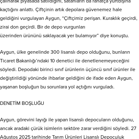
çalınarak piyasada satıldığını, satanların da rahatça yurtdışına
kaçtığını anlattı. Çiftçinin artık depolara güvenemez hale
geldiğini vurgulayan Aygun, “Çiftçimiz perişan. Kuraklık geçirdi,
zirai don geçirdi. Bir de depo vurgunları
üzerinden ürününü saklayacak yer bulamıyor” diye konuştu.
Aygun, ülke genelinde 300 lisanslı depo olduğunu, bunların
Ticaret Bakanlığı’ndaki 10 denetici ile denetlenemeyeceğini
söyledi. Depodaki birinci sınıf ürünlerin üçüncü sınıf ürünler ile
değiştirildiği yönünde ihbarlar geldiğini de ifade eden Aygun,
yaşanan boşluğun bu sorunlara yol açtığını vurguladı.
DENETİM BOŞLUĞU
Aygun, görevini layığı ile yapan lisanslı depocuların olduğunu,
ancak aradaki çürük isimlerin sektöre zarar verdiğini söyledi. 27
Ağustos 2025 tarihinde Tarım Ürünleri Lisanslı Depoculuk