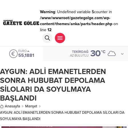
Warning
: Undefined variable $counter in
/www/wwwroot/gazetegolge.com/wp-
content/themes/anka/parts/header.php
on
line
12
30
EURO
°C
TEKIRDAĞ
55,1881
AZ BULUTLU
AYGUN: ADLİ EMANETLERDEN
SONRA HUBUBAT DEPOLAMA
SİLOLARI DA SOYULMAYA
BAŞLANDI
Anasayfa
Manşet
AYGUN: ADLİ EMANETLERDEN SONRA HUBUBAT DEPOLAMA SİLOLARI DA
SOYULMAYA BAŞLANDI