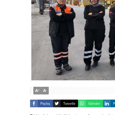
A
A
+
-
Paylaş
Tweetle
Gönder
P