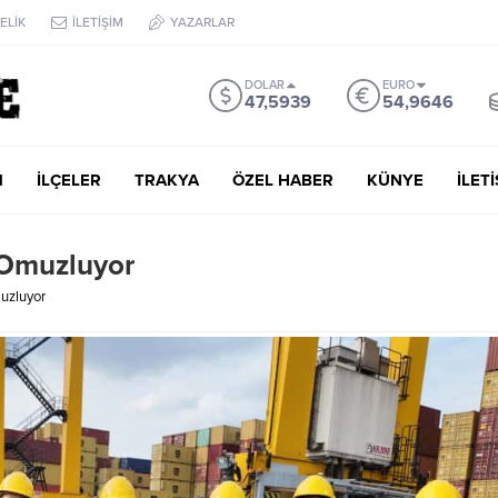
ELİK
İLETİŞİM
YAZARLAR
DOLAR
EURO
47,5939
54,9646
M
İLÇELER
TRAKYA
ÖZEL HABER
KÜNYE
İLET
 Omuzluyor
uzluyor