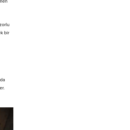
emen
zorlu
k bir
 da
er.