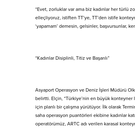
“Evet, zorluklar var ama biz kadınlar her türlü 
elleçliyoruz, istiften TT’ye, TT’den istife kontey
‘yapamam’ demesin, gelsinler, başvursunlar, ken
“Kadınlar Disiplinli, Titiz ve Başarılı”
Asyaport Operasyon ve Deniz İşleri Müdürü Olkay 
belirtti. Elçin, “Türkiye’nin en büyük konteyner
için planlı bir çalışma yürütüyor. İlk olarak Ter
saha operasyon puantörleri ekibine kadınlar katıl
operatörümüz, ARTC adı verilen karasal konteyn