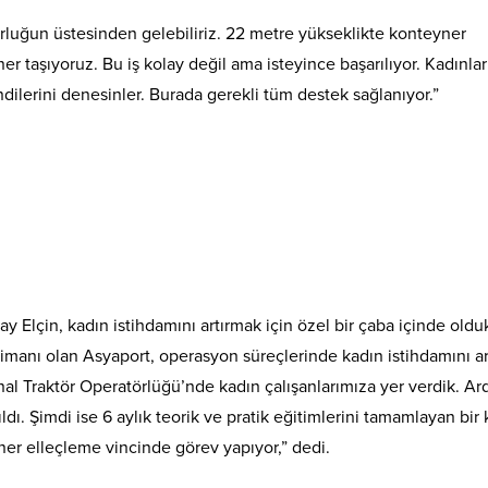
zorluğun üstesinden gelebiliriz. 22 metre yükseklikte konteyner
ner taşıyoruz. Bu iş kolay değil ama isteyince başarılıyor. Kadınlar
dilerini denesinler. Burada gerekli tüm destek sağlanıyor.”
Elçin, kadın istihdamını artırmak için özel bir çaba içinde olduk
 limanı olan Asyaport, operasyon süreçlerinde kadın istihdamını a
minal Traktör Operatörlüğü’nde kadın çalışanlarımıza yer verdik. A
dı. Şimdi ise 6 aylık teorik ve pratik eğitimlerini tamamlayan bir
er elleçleme vincinde görev yapıyor,” dedi.