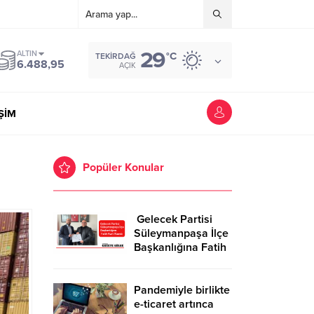
29
ALTIN
°C
TEKIRDAĞ
6.488,95
AÇIK
İŞİM
Popüler Konular
Gelecek Partisi
Süleymanpaşa İlçe
Başkanlığına Fatih
Kurt Atandı
Pandemiyle birlikte
e-ticaret artınca