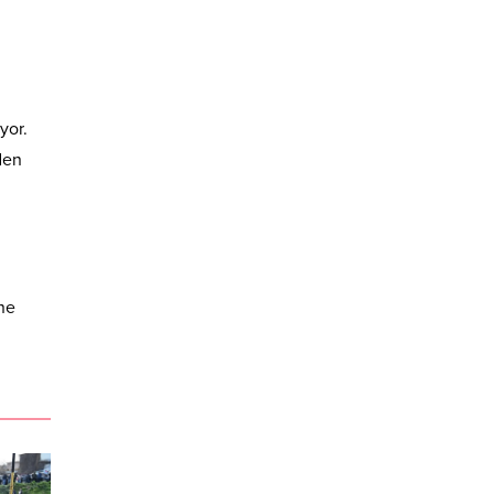
yor.
den
üne