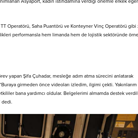
tanımlanan Asyaport, kadın istihdamına verdiği önemle erkek eg
 TT Operatörü, Saha Puantörü ve Konteyner Vinç Operatörü gibi 
rdikleri performansla hem limanda hem de lojistik sektöründe örne
örev yapan Şifa Çuhadar, mesleğe adım atma sürecini anlatarak
“Buraya girmeden önce videoları izledim, ilgimi çekti. Yakınlarım
kililer bana yardımcı oldular. Belgelerimi almamda destek verdil
” dedi.