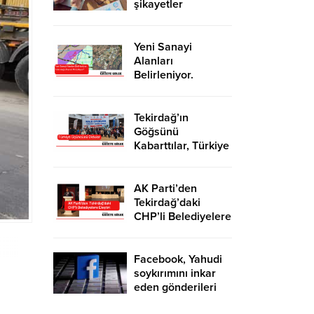
şikayetler
de katlandı
Yeni Sanayi
Alanları
Belirleniyor.
Tekirdağ’a İhanet
Mi Ediliyor?
Tekirdağ’ın
Göğsünü
Kabarttılar, Türkiye
Üçüncüsü Oldular
AK Parti’den
Tekirdağ’daki
CHP’li Belediyelere
Eleştiri
Facebook, Yahudi
soykırımını inkar
eden gönderileri
yasaklıyor