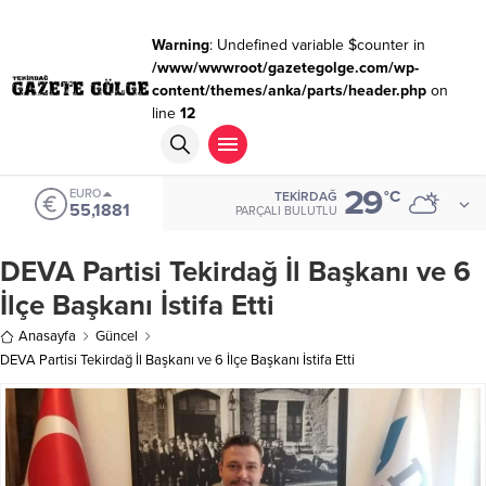
Warning
: Undefined variable $counter in
/www/wwwroot/gazetegolge.com/wp-
content/themes/anka/parts/header.php
on
line
12
29
EURO
°C
TEKIRDAĞ
55,1881
PARÇALI BULUTLU
DEVA Partisi Tekirdağ İl Başkanı ve 6
İlçe Başkanı İstifa Etti
Anasayfa
Güncel
DEVA Partisi Tekirdağ İl Başkanı ve 6 İlçe Başkanı İstifa Etti