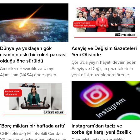
Dünya’ya yaklaşan gök
Asayiş ve Değişim Gazeteleri
cisminin eski bir roket parçası
Yeni Ofisinde
olduğu öne sürüldü
Çorlu’da yayın hayatı devam eden
Amerikan Havacılık ve Uzay
Asayiş ve Değişim gazetelerinin
Ajansı'nın (NASA) önde gelen
yeni ofisi, düzenlenen törenle
astreoid uzmanı Paul Chodas,
açıldı. Asayiş Gazetesi imtiyaz
"2020 SO" adlı gök cisminin,
sahibi Rahim Taşkın ve Değişim
ajansın 1966 yılında Surveyor 2
Gazetesi imtiyaz sahibi Ünzile
aracını Ay'a taşıyan Centaur
Coşkun, şehre değer katan ve
roketinin parçası olduğunu öne
şehrin nabzını tutan haberlerini
sürdü.
yeni ofislerinden duyuracak.
Düzenlenen törende çok sayıda
siyasetçi, sivil toplum kuruluşu
‘Borç miktarı bir haftada arttı’
Instagram’dan taciz ve
temsilcileri ve basın mensubu...
zorbalığa karşı yeni özellik
CHP Tekirdağ Milletvekili Candan
Yüceer, yurttaşların bankalara olan
Çevrimiçi taciz ve zorbalıkla