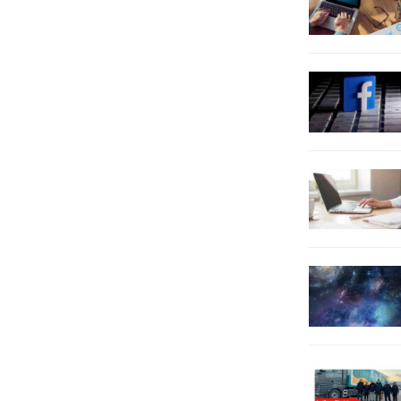
bulunan Tekirdağ Namık
meclis toplantısında konuşan
Kemal Üniversitesi (NKÜ) Ziraat
Tekirdağ Büyükşehir Belediye
Fakültesi Biyosistem...
Başkanı Candan Yüceer, uzlaşı
mesajı ile toplantıya başladı.
Meclisteki belediye...