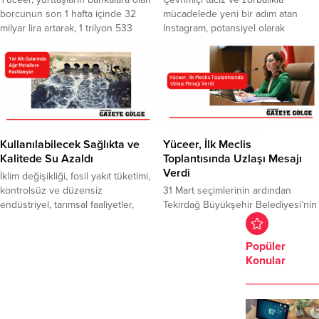
borcunun son 1 hafta içinde 32
mücadelede yeni bir adım atan
milyar lira artarak, 1 trilyon 533
Instagram, potansiyel olarak
milyar liraya ulaştığını belirtti.
zorbalık içerdiği tespit edilen
Yurttaşın satın alma gücünün
yorumları otomatik olarak
yüksek enflasyon karşısında
gizleyecek. Zorbalık içeren
erimeye devam ettiğini ve icra
yorumlar Instagram’ın yapay zekalı
dairelerindeki dosya sayısının 23,2
teknolojileri ile yakalanarak tespit
milyona ulaştığını ifade eden
edilecek.
Yüceer, insanların mecburi olarak
bireysel kredilere...
Kullanılabilecek Sağlıkta ve
Yüceer, İlk Meclis
Kalitede Su Azaldı
Toplantısında Uzlaşı Mesajı
Verdi
İklim değişikliği, fosil yakıt tüketimi,
kontrolsüz ve düzensiz
31 Mart seçimlerinin ardından
endüstriyel, tarımsal faaliyetler,
Tekirdağ Büyükşehir Belediyesi’nin
kontrolsüz nüfus artışının baskısı
ilk meclis toplantısı Candan
gibi etkenler, su varlıklarının
Yüceer’in başkanlığında
Popüler
seviyesini düşürürken, kuraklığı da
gerçekleşti. Yüceer,
Konular
beraberinde getiriyor. Haber: Serap
ötekileştirmeden ayrım yapılmayan
Cömertoğlu İşcan Su kaynaklarının
belediyecilik anlayışı ile hizmet
varlığı, sulanabilir tarım alanları ve
edileceğinin mesajını verdi. Saygı
kuraklığa yönelik yapılması gereken
duruşunda bulunulması ve İstiklal
çalışmalara ilişkin değerlendirmede
Marşı’nın okunması ile başlayan