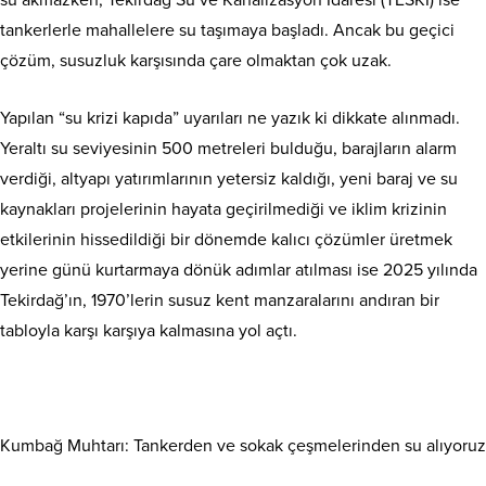
su akmazken, Tekirdağ Su ve Kanalizasyon İdaresi (TESKİ) ise
tankerlerle mahallelere su taşımaya başladı. Ancak bu geçici
çözüm, susuzluk karşısında çare olmaktan çok uzak.
Yapılan “su krizi kapıda” uyarıları ne yazık ki dikkate alınmadı.
Yeraltı su seviyesinin 500 metreleri bulduğu, barajların alarm
verdiği, altyapı yatırımlarının yetersiz kaldığı, yeni baraj ve su
kaynakları projelerinin hayata geçirilmediği ve iklim krizinin
etkilerinin hissedildiği bir dönemde kalıcı çözümler üretmek
yerine günü kurtarmaya dönük adımlar atılması ise 2025 yılında
Tekirdağ’ın, 1970’lerin susuz kent manzaralarını andıran bir
tabloyla karşı karşıya kalmasına yol açtı.
Kumbağ Muhtarı: Tankerden ve sokak çeşmelerinden su alıyoruz