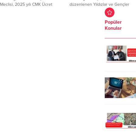
Komutanı Albay Ahmet...
Meclisi, 2025 yılı CMK Ücret
düzenlenen Yıldızlar ve Gençler
Tarifesi’nin Avukatlık Asgari Ücret
Halk Oyunları Türkiye
Tarifesi’ne eşitlenene kadar
Şampiyonasında Tekirdağ’ın
Popüler
eylemlerine devam edeceklerini
göğsünü kabarttı. Türkiye’nin her
Konular
bildirdi.Yapılan açıklamada,
bölgesinden toplam 14 ekibin
ekonomik baskının avukatları
katılma başarısı gösterdiği Türkiye
yoksullaştırmaktan çok yurttaşları
Halk Oyunları Federasyonu
avukatsız bırakmaya yönelik olduğu
tarafından Denizli’de düzenlenen
kaydedildi. Tekirdağ Barosu Genç
Yıldızlar ve Gençler Halk Oyunları
Avukatlar Meclisi üyeleri ve Ceza
Türkiye Şampiyonası
Muhakemesi Kanunu (CMK) görevi
gerçekleştirildi. Denizli’De
yapan avukatlar, CMK hizmeti ve
gerçekleştirilen yarışmada
ücret...
Tekirdağlı gençler Tekirdağ’ı başarılı
bir şekilde temsil ederek Türkiye...