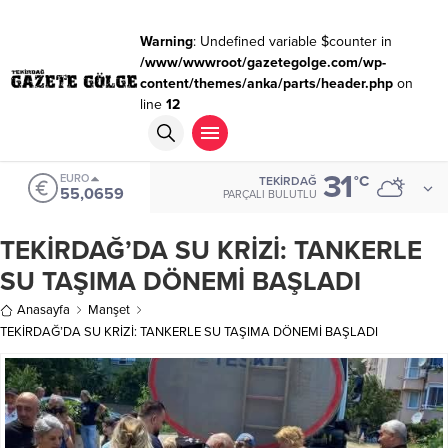
Warning
: Undefined variable $counter in
/www/wwwroot/gazetegolge.com/wp-
content/themes/anka/parts/header.php
on
line
12
31
EURO
°C
TEKIRDAĞ
55,0659
PARÇALI BULUTLU
TEKİRDAĞ’DA SU KRİZİ: TANKERLE
SU TAŞIMA DÖNEMİ BAŞLADI
Anasayfa
Manşet
TEKİRDAĞ’DA SU KRİZİ: TANKERLE SU TAŞIMA DÖNEMİ BAŞLADI