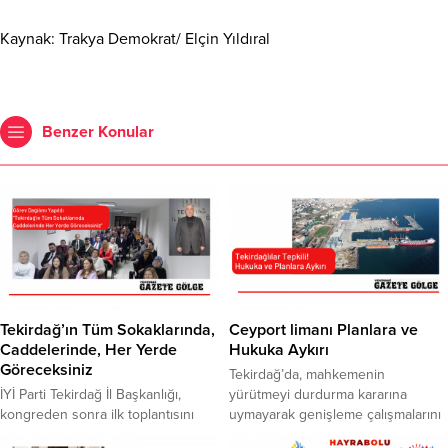
Kaynak: Trakya Demokrat/ Elçin Yıldıral
Benzer Konular
Tekirdağ’ın Tüm Sokaklarında,
Ceyport limanı Planlara ve
Caddelerinde, Her Yerde
Hukuka Aykırı
Göreceksiniz
Tekirdağ’da, mahkemenin
İYİ Parti Tekirdağ İl Başkanlığı,
yürütmeyi durdurma kararına
kongreden sonra ilk toplantısını
uymayarak genişleme çalışmalarını
gerçekleştirerek ,divan kurulunu
sürdüren Ceyport Limanı için