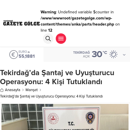
Warning
: Undefined variable $counter in
/www/wwwroot/gazetegolge.com/wp-
content/themes/anka/parts/header.php
on
line
12
30
EURO
°C
TEKIRDAĞ
55,1881
AÇIK
Tekirdağ’da Şantaj ve Uyuşturucu
Operasyonu: 4 Kişi Tutuklandı
Anasayfa
Manşet
Tekirdağ’da Şantaj ve Uyuşturucu Operasyonu: 4 Kişi Tutuklandı