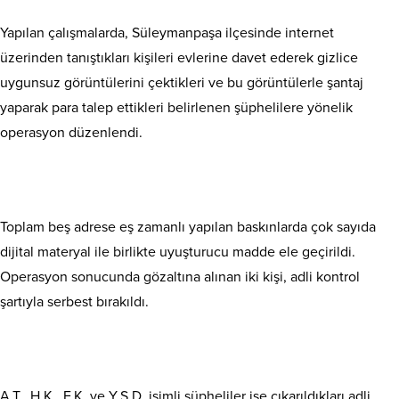
Yapılan çalışmalarda, Süleymanpaşa ilçesinde internet
üzerinden tanıştıkları kişileri evlerine davet ederek gizlice
uygunsuz görüntülerini çektikleri ve bu görüntülerle şantaj
yaparak para talep ettikleri belirlenen şüphelilere yönelik
operasyon düzenlendi.
Toplam beş adrese eş zamanlı yapılan baskınlarda çok sayıda
dijital materyal ile birlikte uyuşturucu madde ele geçirildi.
Operasyon sonucunda gözaltına alınan iki kişi, adli kontrol
şartıyla serbest bırakıldı.
A.T., H.K., F.K. ve Y.S.D. isimli şüpheliler ise çıkarıldıkları adli