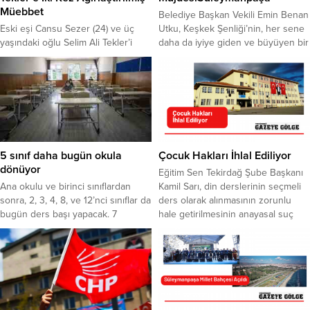
Müebbet
Belediye Başkan Vekili Emin Benan
Eski eşi Cansu Sezer (24) ve üç
Utku, Keşkek Şenliği’nin, her sene
yaşındaki oğlu Selim Ali Tekler’i
daha da iyiye giden ve büyüyen bir
öldüren Burak Tekler’e, iki kez
organizasyon olacağını ve
ağırlaştırılmış müebbet cezası
Karacakılavuz Tarım Fuarını’da çok
verildi. Mahkeme Heyeti’nin
yakında gerçekleştirileceğini
müebbet kararının ardından, adliye
kaydetti. Yöresel ürünlerin
koridorlarında alkış sesleri yükseldi.
tanıtıldığı stantlar, keşkek ikramları
Tekirdağ’ın Süleymanpaşa ilçesinde
ve TBB Kent Orkestrasının coşkulu
hemşirelik yapan Cansu Sezer’in 3
performansı, Blues of Rumeli’nin
yaşındaki bebeği ile birlikte, eski
muhteşem sahnesi ile geçen ilk
5 sınıf daha bugün okula
Çocuk Hakları İhlal Ediliyor
eşi Burak Tekler tarafından
gününün ardından ikinci...
dönüyor
Eğitim Sen Tekirdağ Şube Başkanı
öldürülmesine ilişkin...
Ana okulu ve birinci sınıflardan
Kamil Sarı, din derslerinin seçmeli
sonra, 2, 3, 4, 8, ve 12’nci sınıflar da
ders olarak alınmasının zorunlu
bugün ders başı yapacak. 7
hale getirilmesinin anayasal suç
milyona yakın öğrencinin yeniden
olduğunu kaydetti. Konuya ilişkin
sınıflarına döneceği yüzyüze eğitim
açıklamada bulunan Sarı, valilikler
haftanın iki günü olacak.
eliyle yayınlanan keyfi yasaklarla ve
eğitimde gerçekleştirilen
düzenlemelerle toplum
mühendisliğine hız verildiğini