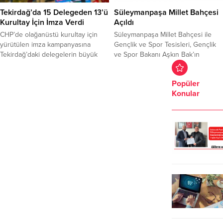
söyledi. İlkokul, ortaokul ve
ortaöğretim öğrencilerine seçmeli
Tekirdağ’da 15 Delegeden 13’ü
Süleymanpaşa Millet Bahçesi
din derslerini seçmelerinin zorunlu
Kurultay İçin İmza Verdi
Açıldı
tutulmasının...
CHP’de olağanüstü kurultay için
Süleymanpaşa Millet Bahçesi ile
yürütülen imza kampanyasına
Gençlik ve Spor Tesisleri, Gençlik
Tekirdağ’daki delegelerin büyük
ve Spor Bakanı Aşkın Bak’ın
çoğunluğu destek verdi.
katılımıyla hizmete açıldı. Yürüyüş
Cumhuriyet Halk Partisi’nde (CHP)
ve bisiklet yolları, yeşil alanlar,
Popüler
olağanüstü kurultay çağrıları
çocuk parklarının bulunduğu, 70
Konular
kapsamında yürütülen imza
dönümlük arazi üzerine kurulan
kampanyasında, Tekirdağ’ın 15
millet bahçesi, düzenlenen törenle
kurultay delegesinden 13’ünün
açıldı. Açılışta konuşan Gençlik ve
imza verdiği, Tekirdağ Büyükşehir
Spor Bakanı Aşkın Bak,
Belediyesi Kurucu Başkanı Kadir
Cumhurbaşkanı Recep Tayyip
Albayrak ile geçmiş dönem Malkara
Erdoğan’ın sporun içinden...
Belediye Başkanı Ulaş Yurdakul’un
ise imza vermediği kaydedildi....