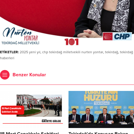
ETİKETLER:
2025 yeni yıl
,
chp tekirdağ milletvekili nurten yontar
,
tekirdağ
,
tekirdağ
haberleri
Benzer Konular
18 Mart Çanakkale Şehitleri
Tekirdağ’da Konuşan Bakan