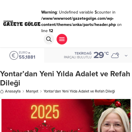
Warning
: Undefined variable $counter in
/www/wwwroot/gazetegolge.com/wp-
content/themes/anka/parts/header.php
on
line
12
29
EURO
°C
TEKIRDAĞ
55,1881
PARÇALI BULUTLU
Yontar’dan Yeni Yılda Adalet ve Refah
Dileği
Anasayfa
Manşet
Yontar’dan Yeni Yılda Adalet ve Refah Dileği