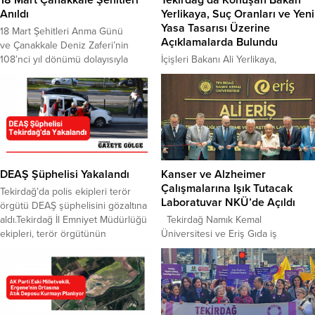
Anıldı
Yerlikaya, Suç Oranları ve Yeni
Yasa Tasarısı Üzerine
18 Mart Şehitleri Anma Günü
Açıklamalarda Bulundu
ve Çanakkale Deniz Zaferi’nin
108’nci yıl dönümü dolayısıyla
İçişleri Bakanı Ali Yerlikaya,
çeşitli etkinlikler düzenlendi.
Tekirdağ’da gerçekleştirilen asayiş
Etkinlikler, Tekirdağ Valiliği
toplantısında, ruhsatsız silahlarla
önündeki Atatürk Anıtı’na çelenk
ilgili yeni düzenlemeler üzerinde
konulması, saygı duruşu ve İstiklal
çalışıldığını açıkladı. İçişleri Bakanı
Marşı’nın okunmasıyla başladı.
Ali Yerlikaya başkanlığında,
Şeref defterini imzalayan Tekirdağ
“Türkiye’nin Huzuru” Asayiş
Valisi Aziz Yıldırım; “Türk Milleti,
Toplantısı Tekirdağ’da
kazandığı bu zaferle, düşmanlarının
gerçekleştirildi. Toplantıya İçişleri
DEAŞ Şüphelisi Yakalandı
Kanser ve Alzheimer
planlarını bozmuş, heveslerini
Bakanı Yerlikaya’nın yanı sıra
Çalışmalarına Işık Tutacak
Tekirdağ’da polis ekipleri terör
kursaklarında bırakmış ve tarihin
Jandarma Genel Komutanı Org. Ali
Laboratuvar NKÜ’de Açıldı
örgütü DEAŞ şüphelisini gözaltına
akışını değiştirmiştir.Vatanımızda...
Çardakçı, Emniyet Genel Müdürü
aldı.Tekirdağ İl Emniyet Müdürlüğü
Tekirdağ Namık Kemal
Mahmut Demirtaş, Sahil Güvenlik
ekipleri, terör örgütünün
Üniversitesi ve Eriş Gıda iş
Komutanı Oramiral Ahmet Kendir,...
faaliyetlerinin önlenmesi yönelik
birliğiyle açılan Ali Eriş Zebra Balığı
çalışmalarına devam ediyor. Polis
Araştırma Laboratuvarı, insan
ekipleri, DEAŞ terör örgütü
genetiğiyle yüzde 70–80 oranında
içerisinde faaliyette bulunduğu
benzerlik gösteren zebra balığı
tespit edilen Z.E.E’nin Çorlu’da
üzerinden kanser, Alzheimer ve