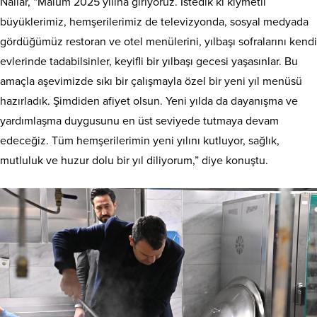
Nallar, “Malum 2025 yılına giriyoruz. İstedik ki kıymetli
büyüklerimiz, hemşerilerimiz de televizyonda, sosyal medyada
gördüğümüz restoran ve otel menülerini, yılbaşı sofralarını kendi
evlerinde tadabilsinler, keyifli bir yılbaşı gecesi yaşasınlar. Bu
amaçla aşevimizde sıkı bir çalışmayla özel bir yeni yıl menüsü
hazırladık. Şimdiden afiyet olsun. Yeni yılda da dayanışma ve
yardımlaşma duygusunu en üst seviyede tutmaya devam
edeceğiz. Tüm hemşerilerimin yeni yılını kutluyor, sağlık,
mutluluk ve huzur dolu bir yıl diliyorum,” diye konuştu.