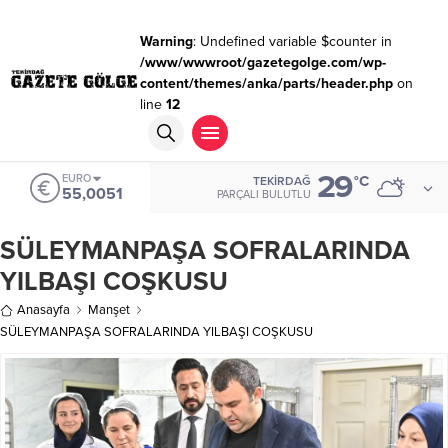
Warning
: Undefined variable $counter in
/www/wwwroot/gazetegolge.com/wp-
content/themes/anka/parts/header.php
on
line
12
29
ALTIN
°C
TEKIRDAĞ
6.584,66
PARÇALI BULUTLU
SÜLEYMANPAŞA SOFRALARINDA
YILBAŞI COŞKUSU
Anasayfa
Manşet
SÜLEYMANPAŞA SOFRALARINDA YILBAŞI COŞKUSU