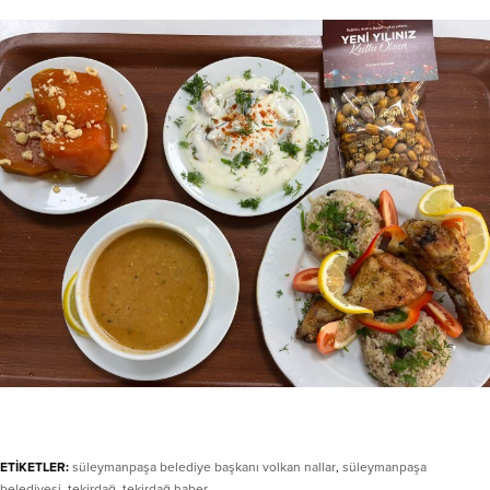
ETİKETLER:
süleymanpaşa belediye başkanı volkan nallar
,
süleymanpaşa
belediyesi
,
tekirdağ
,
tekirdağ haber