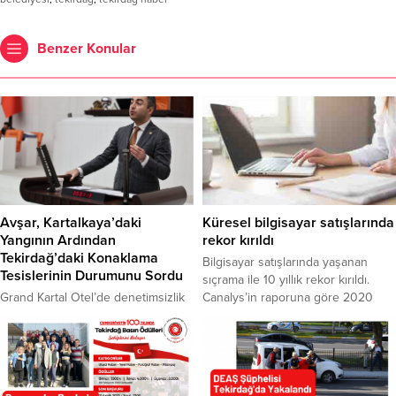
Benzer Konular
Avşar, Kartalkaya’daki
Küresel bilgisayar satışlarında
Yangının Ardından
rekor kırıldı
Tekirdağ’daki Konaklama
Bilgisayar satışlarında yaşanan
Tesislerinin Durumunu Sordu
sıçrama ile 10 yıllık rekor kırıldı.
Grand Kartal Otel’de denetimsizlik
Canalys’in raporuna göre 2020
ve ihmal yüzünden göz göre göre
yılının üçüncü çeyreğinde kişisel
yaşanan faciaya dikkat çeken DEVA
bilgisayar satışları, bir önceki yılın
Partili Avşar; “Tekirdağ’daki turizm
aynı dönemine kıyasla %13 artarak
ve konaklama tesislerinde gerekli
79,2 milyon adet olarak gerçekleşti.
denetimler yapılıyor mu?” DEVA
Bu sayı, 2010 yılından itibaren