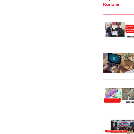
Konular
Ekoloji dersi ve Yabancı dil eğitimi
hakkında kampüs bahçesinde bilgi
verdi. Yabancı dil dersi hakkında
bilgi veren Feride Mutlu, ilk
hedeflerinin konuşmaktan
çekinmeyen çocuklar yetiştirmek
olduğunu, bol kelime bilgisi,...