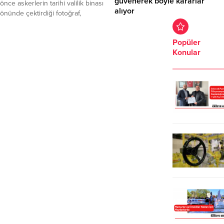
güvenerek böyle kararlar
önce askerlerin tarihi valilik binası
hedeflediği aktarılan...
alıyor
önünde çektirdiği fotoğraf,
komandolar tarafından canlandırıldı.
Sözcü yazarı Rahmi Turan,
Turizm Haftası etkinlikleri
bugünkü yazısında hukuk
Popüler
kapsamında Tekirdağ İl Kültür ve
sistemine ilişkin sert eleştirilerde
Konular
Turizm Müdürlüğü tarafından
bulundu. “Ulus olarak bilinmeyen
düzenlenecek olan fotoğraf sergisi
bir yöne doğru gidiyoruz
için arşivden çıkarılan tarihi
maalesef!” görüşünü paylaşan
fotoğraf,
Turan, yazısında ayrıca Eski
İl Jandarma Komutanlığı’nda görevli
Anayasa Mahkemesi Başkanı Yekta
47 komando tarafından tekrar
Güngör Özden ve eski Meclis
canlandırıldı. Tekirdağ Valisi Aziz
Başkanı Hüsamettin Cindoruk‘un
Yıldırım, İl Jandarma
da görüşlerine yer verdi. Turan’ın
Komutanı Albay Ahmet...
aktardığına göre, hukukçular
Özden ve Cindoruk’un
açıklamaları...