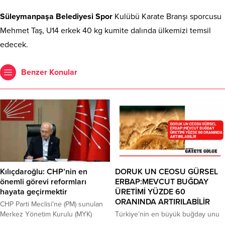
Süleymanpaşa
Belediyesi
Spor
Kulübü Karate Branşı sporcusu
Mehmet Taş, U14 erkek 40 kg kumite dalında ülkemizi temsil
edecek.
Benzer Konular
Kılıçdaroğlu: CHP’nin en
DORUK UN CEOSU GÜRSEL
önemli görevi reformları
ERBAP:MEVCUT BUĞDAY
hayata geçirmektir
ÜRETİMİ YÜZDE 60
ORANINDA ARTIRILABİLİR
CHP Parti Meclisi'ne (PM) sunulan
Merkez Yönetim Kurulu (MYK)
Türkiye’nin en büyük buğday unu
raporunda, Genel Başkan Kemal
üreticilerinden ve ihracatçılarından