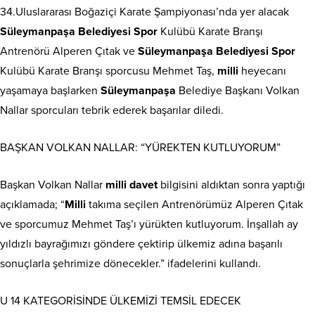
34.Uluslararası Boğaziçi Karate Şampiyonası’nda yer alacak
Süleymanpaşa
Belediyesi
Spor
Kulübü Karate Branşı
Antrenörü Alperen Çıtak ve
Süleymanpaşa
Belediyesi
Spor
Kulübü Karate Branşı sporcusu Mehmet Taş,
milli
heyecanı
yaşamaya başlarken
Süleymanpaşa
Belediye Başkanı Volkan
Nallar sporcuları tebrik ederek başarılar diledi.
BAŞKAN VOLKAN NALLAR: “YÜREKTEN KUTLUYORUM”
Başkan Volkan Nallar
milli
davet
bilgisini aldıktan sonra yaptığı
açıklamada; “
Milli
takıma seçilen Antrenörümüz Alperen Çıtak
ve sporcumuz Mehmet Taş’ı yürükten kutluyorum. İnşallah ay
yıldızlı bayrağımızı göndere çektirip ülkemiz adına başarılı
sonuçlarla şehrimize dönecekler.” ifadelerini kullandı.
U 14 KATEGORİSİNDE ÜLKEMİZİ TEMSİL EDECEK