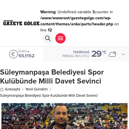
Warning
: Undefined variable $counter in
/www/wwwroot/gazetegolge.com/wp-
content/themes/anka/parts/header.php
on
line
12
29
EURO
°C
TEKIRDAĞ
55,1152
PARÇALI BULUTLU
Süleymanpaşa Belediyesi Spor
Kulübünde Milli Davet Sevinci
Anasayfa
Yerel Gündem
Süleymanpaşa Belediyesi Spor Kulübünde Milli Davet Sevinci