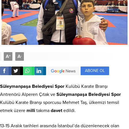
A
A
+
-
ABONE OL
Süleymanpaşa
Belediyesi
Spor
Kulübü Karate Branşı
Antrenörü Alperen Çıtak ve
Süleymanpaşa
Belediyesi
Spor
Kulübü Karate Branşı sporcusu Mehmet Taş, ülkemizi temsil
etmek üzere
milli
takıma
davet
edildi.
13-15 Aralık tarihleri arasında İstanbul’da düzenlenecek olan