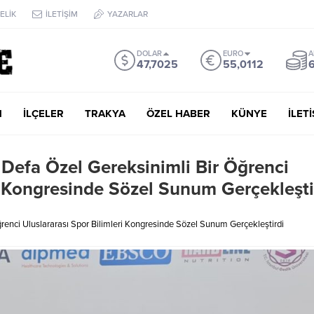
ELİK
İLETİŞİM
YAZARLAR
DOLAR
EURO
A
47,7025
55,0112
6
M
İLÇELER
TRAKYA
ÖZEL HABER
KÜNYE
İLET
k Defa Özel Gereksinimli Bir Öğrenci
ri Kongresinde Sözel Sunum Gerçekleşti
ğrenci Uluslararası Spor Bilimleri Kongresinde Sözel Sunum Gerçekleştirdi