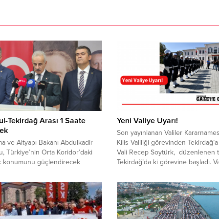
ul-Tekirdağ Arası 1 Saate
Yeni Valiye Uyarı!
ek
Son yayınlanan Valiler Kararnamesi
ma ve Altyapı Bakanı Abdulkadir
Kilis Valiliği görevinden Tekirdağ’
u, Türkiye’nin Orta Koridor’daki
Vali Recep Soytürk, düzenlenen 
ik konumunu güçlendirecek
Tekirdağ’da ki görevine başladı. Va
ma yatırımlarının sürdüğünü
Soytürk’ün eşit mesafede olması
ek, Halkalı-Kapıkule Hızlı Tren
yönündeki ilk uyarı ise CHP Milletv
da test sürüşlerinin başladığını
Nurten Yontar’dan geldi. Tekirdağ’
ı. Kınalı-Malkara Otoyolu’nun da
görev yapan ve son kararname il
nmasıyla İstanbul-Tekirdağ ulaşım
Trabzon’a atanan Vali Aziz Yıldırım