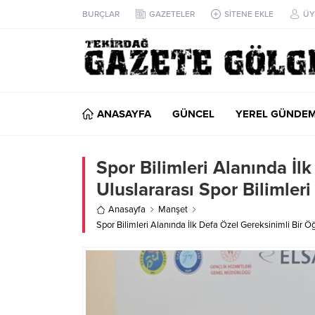
BURÇLAR
GAZETELER
SİTENE EKLE
ÜY
ANASAYFA
GÜNCEL
YEREL GÜNDE
Spor Bilimleri Alanında İl
Uluslararası Spor Bilimle
Anasayfa
Manşet
Spor Bilimleri Alanında İlk Defa Özel Gereksinimli Bir Ö