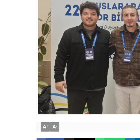
A
A
+
-