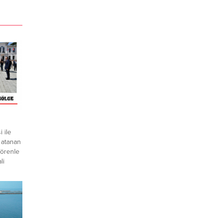
 ile
a atanan
törenle
li
ekili
da 5 yıl
e
’ın