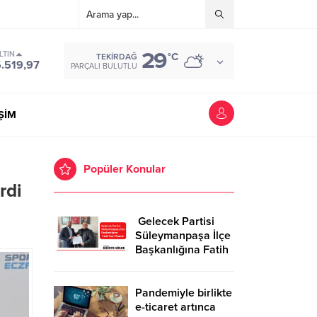
29
LTIN
°C
TEKIRDAĞ
.519,97
PARÇALI BULUTLU
İŞİM
Popüler Konular
rdi
Gelecek Partisi
Süleymanpaşa İlçe
Başkanlığına Fatih
Kurt Atandı
Pandemiyle birlikte
e-ticaret artınca