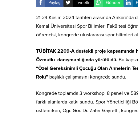
Paylaş
Tweetle
Gönder
P
21-24 Kasım 2024 tarihleri arasında Ankara’da
Kemal Üniversitesi Spor Bilimleri Fakültesi öğre
öğrencisi, kongrede uluslararası spor bilimleri al
TÜBİTAK 2209-A destekli proje kapsamında haz
Özmutlu danışmanlığında yürütüldü.
Bu kapsam
“Özel Gereksinimli Çocuğu Olan Annelerin Teme
Rolü”
başlıklı çalışmasını kongrede sundu.
Kongrede toplamda 3 workshop, 8 panel ve 589 bi
farklı alanlarda katkı sundu. Spor Yöneticiliği 
üstlenirken, Öğr. Gör. Dr. Zafer Gayretli, kongr