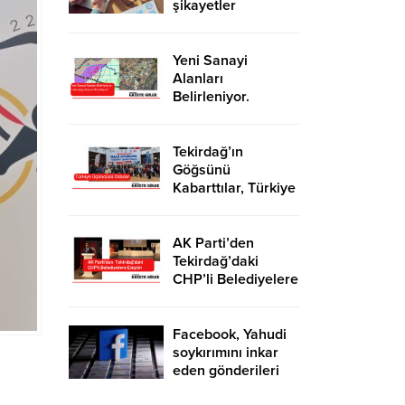
şikayetler
de katlandı
Yeni Sanayi
Alanları
Belirleniyor.
Tekirdağ’a İhanet
Mi Ediliyor?
Tekirdağ’ın
Göğsünü
Kabarttılar, Türkiye
Üçüncüsü Oldular
AK Parti’den
Tekirdağ’daki
CHP’li Belediyelere
Eleştiri
Facebook, Yahudi
soykırımını inkar
eden gönderileri
yasaklıyor