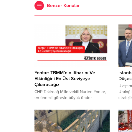
Benzer Konular
Yontar: TBMM’nin İtibarını Ve
İstanb
Etkinliğini En Üst Seviyeye
Düşec
Çıkaracağız
Ulaştır
CHP Tekirdağ Milletvekili Nurten Yontar,
Uraloğl
en önemli görevin büyük önder
stratej
Atatürk’ün devrimlerinin aydınlattığı yolda
ulaştır
hiç durmadan çalışmak olduğunu söyledi.
belirter
23 Nisan Ulusal Egemenlik ve Çocuk
Hattı’n
Bayramı dolayısıyla mesaj yayınlayan
açıklad
Yontar, demokrasisi gelişmemiş hiçbir
tamamla